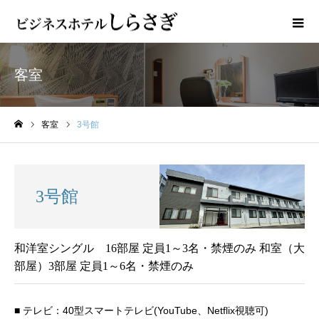
客室
客室
3号館
ホーム
3号館
和洋室シングル 16部屋 定員1～3名・禁煙のみ 和室（大
部屋）3部屋 定員1～6名・禁煙のみ
■ テレビ：40型スマートテレビ(YouTube、Netflix視聴可)