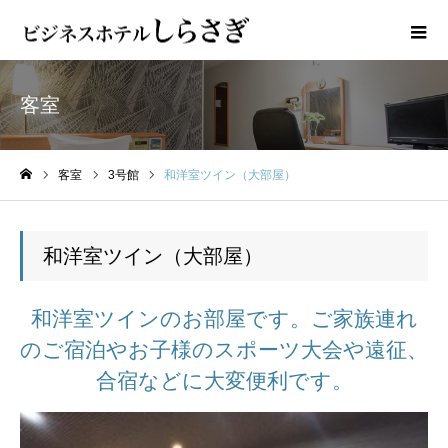
客室
客室
3号館
和洋室ツイン（大部屋）
ホーム
和洋室ツイン（大部屋）
和洋室ツインのお部屋です。ご家族連れ
のご宿泊やお子様のスポーツ大会や遠征、
合宿などに大変便利です。