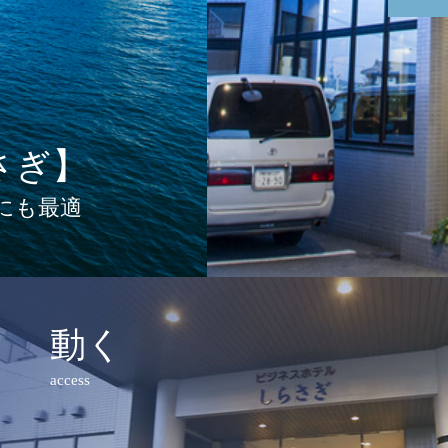
さぎ】
にも最適
動く
access