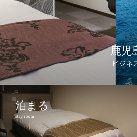
鹿児
ビジネ
泊まる
stay room